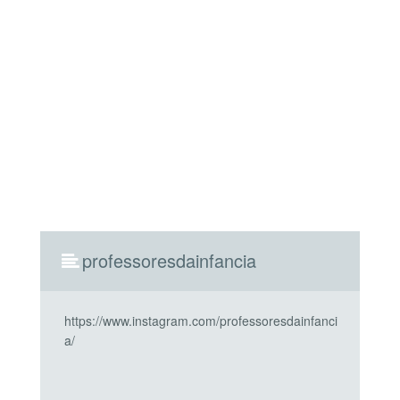
professoresdainfancia
https://www.instagram.com/professoresdainfanci
a/