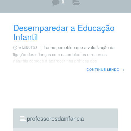
0
Desemparedar a Educação
Infantil
Tenho percebido que a valorização da
2 MINUTOS
ligação das crianças com os ambientes e recursos
naturais começa a aparecer nas práticas dos
professores. Por outro lado, as iniciativas que
CONTINUE LENDO
→
reconhecem a qualidade e que desenvolvem o uso
pedagógico intencional desses recursos ainda são
escassas nas escolas que venho acompanhando.
Observo, nos docentes, o medo dos riscos, talvez pelo
desconhecimento quanto ao repertório a ser proposto e
desenvolvido, e, principalmente, a ausência de praças,
parques e ambientes arborizados nas instituições ou
professoresdainfancia
próximos a elas.