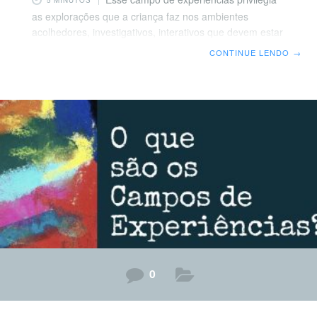
5 MINUTOS
as explorações que a criança faz nos ambientes
acolhedores, investigativos, interativos que devem estar
presentes nas institiuições de Educação Infantil.
CONTINUE LENDO
→
Possibilita viver de forma criativa as experiências com o
corpo, voz, instrumentos musicais e paisagens sonoras,
materiais de artes plásticas e gráficas que alimentam
percursos expressivos ligados a música, dança, artes,
teatro, literatura e as práticas culturais. Práticas
culturais na Educação Infantil Vivemos num mundo
onde a intervenção de sons e imagens permeiam
nosso cotidiano e isso
0