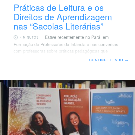
Práticas de Leitura e os
Direitos de Aprendizagem
nas “Sacolas Literárias”
Estive recentemente no Pará, em
4 MINUTOS
Formação de Professores da Infância e nas conversas
com professoras sobre práticas pedagógicas que
garantem os 6 Direitos de Aprendizagem (Brincar,
CONTINUE LENDO
→
Participar, Expressar, Conviver, Explorar e Conhecer-
se), uma delas fez um relato sobre a Sacola Literária,
um trabalho importante nas práticas de leitura na
educação infantil, que promove também a integração da
instituição com as famílias. Algumas desconheciam
esse recurso e senti a necessidade de refletir e
escrever sobre essa prática tão comum e ao mesmo
tempo tão