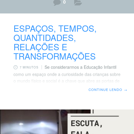
0
ESPAÇOS, TEMPOS,
QUANTIDADES,
RELAÇÕES E
TRANSFORMAÇÕES
Se considerarmos a Educação Infantil
7 MINUTOS
como um espaço onde a curiosidade das crianças sobre
o mundo físico e social é a chave que abre as portas de
processos investigativos, podemos oportunizar a
CONTINUE LENDO
→
construção por elas de noções, comparações, teorias e
hipóteses. Pode-se ajudar a construir explicações,
conforme sua percepção, seus gestos, sentimentos,
intuições, seus motivos e sentidos pessoais nas
respostas que elaboram. Nesse processo, devemos
articular o modo como as crianças agem, sentem e
pensam com os conhecimentos já disponíveis nas