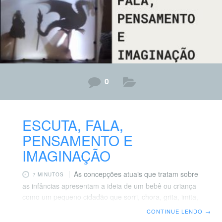
ciências,
0
ESCUTA, FALA,
PENSAMENTO E
IMAGINAÇÃO
As concepções atuais que tratam sobre
7 MINUTOS
as infâncias apresentam a ideia de um bebê ou criança
como um pequeno cidadão que sorri, chora, grita, imita,
silencia, pensa, observa, teoriza, conversa, inventa
CONTINUE LENDO
→
histórias, pergunta sobre tudo e confronta suas ideias