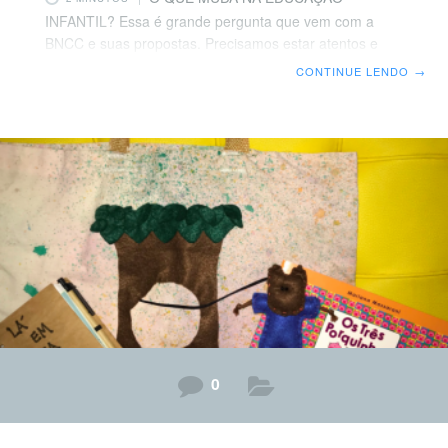
INFANTIL? Essa é grande pergunta que vem com a
BNCC e suas propostas. Precisamos estar atentos e
abertos a uma renovação, a criação e descobertas de
CONTINUE LENDO
→
novas práticas fundamentadas nas concepções que a
Base sugere. São novos olhares que lançamos para a
Educação da Infância. De acordo com a proposta,
aponto esses 5 principais pontos de mudança para
provocar a reflexão: BNCC sugere organização
curricular que articula Direitos de Aprendizagem e
Campos de Experiências, então, não há como pensar
0