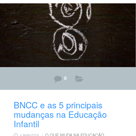
definições indicam concepções que estão em
desacordo com os documentos e diretrizes que
orientam a Educação Infantil no Brasil, como observa-
se, por exemplo, nas Diretrizes Nacionais para a
Educação Infantil
0
BNCC e as 5 principais
mudanças na Educação
Infantil
O QUE MUDA NA EDUCAÇÃO
2 MINUTOS