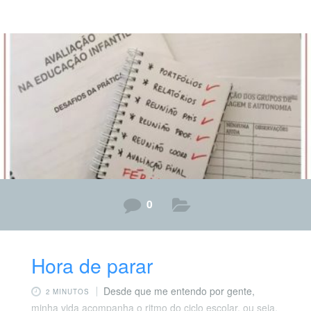
pedagógico intencional desses recursos ainda são
escassas nas escolas que venho acompanhando.
Observo, nos docentes, o medo dos riscos, talvez pelo
desconhecimento quanto ao repertório a ser proposto e
desenvolvido, e, principalmente, a ausência de praças,
parques e ambientes arborizados nas instituições ou
próximos a elas.
0
Hora de parar
Desde que me entendo por gente,
2 MINUTOS
minha vida acompanha o ritmo do ciclo escolar, ou seja,