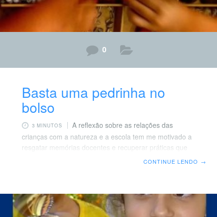
0
Basta uma pedrinha no
bolso
A reflexão sobre as relações das
3 MINUTOS
crianças com a natureza e a escola tem me motivado a
resgatar memórias docentes e recuperar práticas que
passei a colocar em discussão em alguns grupos de
CONTINUE LENDO
→
formação de professores. Uma delas é a criação de
espaços privilegiados, em sala, para observações,
pesquisas, descobertas e registros de aprendizagens. E
quando falo dessas ambientações me refiro não só a
educação infantil, mas a todos os segmentos da