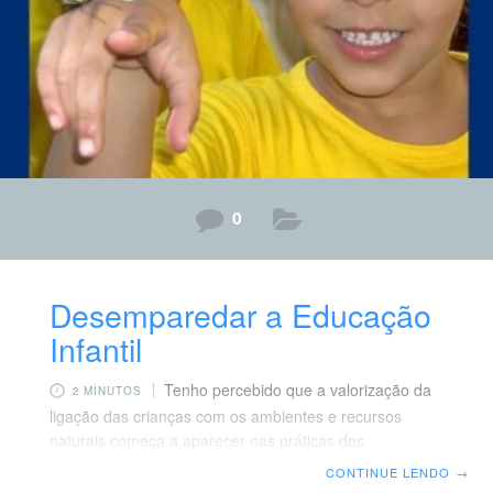
educação. Sair da escola com a turma toda provoca
mudanças
0
Desemparedar a Educação
Infantil
Tenho percebido que a valorização da
2 MINUTOS
ligação das crianças com os ambientes e recursos
naturais começa a aparecer nas práticas dos
professores. Por outro lado, as iniciativas que
CONTINUE LENDO
→
reconhecem a qualidade e que desenvolvem o uso