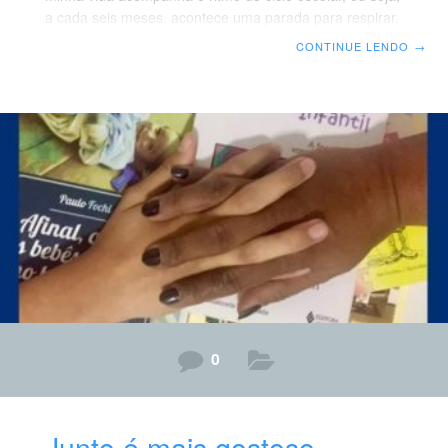
a cada seis meses, acontece uma parada para respirar.
E é sempre a mesma coisa: quando era estudante, os
CONTINUE LENDO
→
semestres corriam e, ao final, lá estava eu, cansada,
ainda buscando forças para os últimos trabalhos e
provas. Me tornei professora e o ciclo continuou… Fim
de semestre e eu aqui, novamente exausta, imersa em
relatórios, reuniões e fechamentos. E não acontece
somente comigo. Escuto diversas falas
0
Junto é mais gostoso