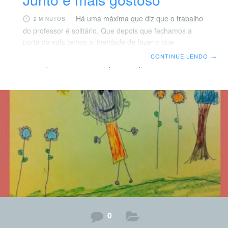
Há uma máxima que diz que o trabalho
2 MINUTOS
do professor é solitário. Que depois que fechamos a
porta da sala temos a liberdade de fazer o que
quisermos: somos somente nós e os alunos. Todas as
CONTINUE LENDO
→
vezes que me deixei levar por esse posicionamento me
senti na contramão da profissão. É preciso ter cuidado
com esse discurso do isolamento. Desde que iniciei
minha carreira como professora, sempre busquei
estabelecer parcerias com aqueles colegas que podiam
acrescentar algo. No início, era mais um
0