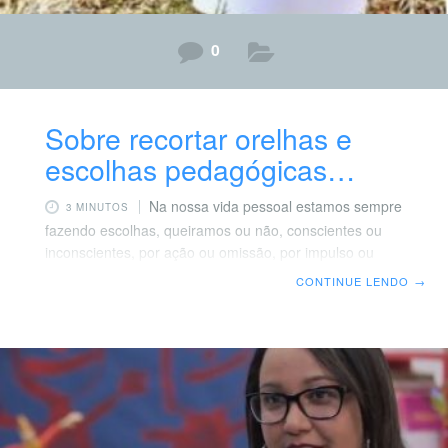
0
Sobre recortar orelhas e
escolhas pedagógicas…
Na nossa vida pessoal estamos sempre
3 MINUTOS
fazendo escolhas, queiramos ou não, conscientes ou
inconscientes, por ação ou omissão, por impulso ou
reflexão. O fato é que é importante ter consciência
CONTINUE LENDO
→
dessas escolhas. Na escola, em nossa vida profissional,
também estamos o tempo todo fazendo opções
pedagógicas e essas devem estar coerentes com as
concepções adotadas, entendemos que as práticas dos
professores e professoras devem fundamentadas e
partir de intencionalidades pedagógicas. O que
percebo, é que nem sempre é assim… Insiro nessa