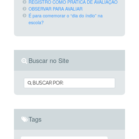
REGISTRO COMO PRÁTICA DE AVALIAÇÃO
OBSERVAR PARA AVALIAR
É para comemorar o “dia do índio” na
escola?
Buscar no Site
Tags