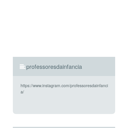
professoresdainfancia
https://www.instagram.com/professoresdainfanci
a/