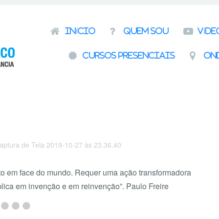
Pular para o conteúdo
Início
Quem Sou
Víde
Cursos presenciais
On
aptura de Tela 2019-10-27 às 23.36.40
ito em face do mundo. Requer uma ação transformadora
lica em invenção e em reinvenção”. Paulo Freire