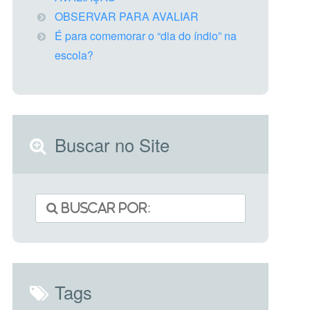
OBSERVAR PARA AVALIAR
É para comemorar o “dia do índio” na
escola?
Buscar no Site
Tags