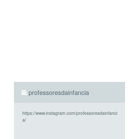
professoresdainfancia
https://www.instagram.com/professoresdainfanci
a/