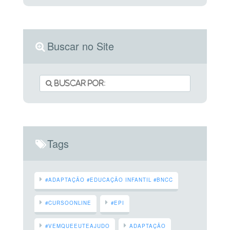
Buscar no Site
Tags
#ADAPTAÇÃO #EDUCAÇÃO INFANTIL #BNCC
#CURSOONLINE
#EPI
#VEMQUEEUTEAJUDO
ADAPTAÇÃO