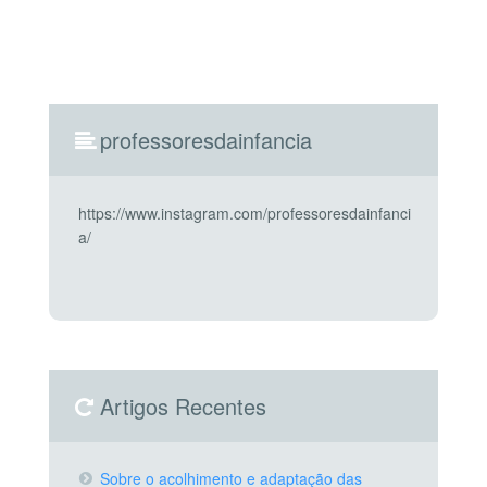
professoresdainfancia
https://www.instagram.com/professoresdainfanci
a/
Artigos Recentes
Sobre o acolhimento e adaptação das