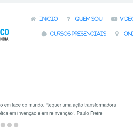
Pular para o conteúdo
Início
Quem Sou
Víde
Cursos presenciais
On
ito em face do mundo. Requer uma ação transformadora
lica em invenção e em reinvenção”. Paulo Freire