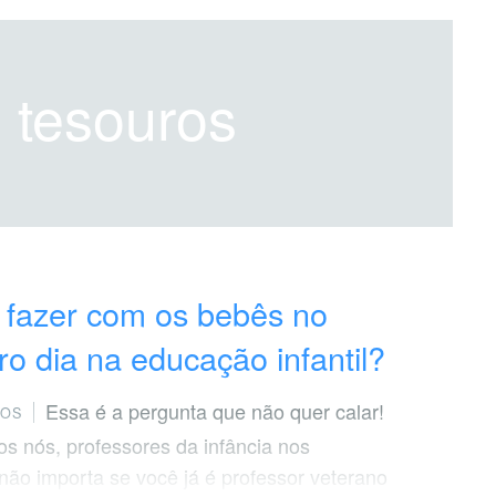
e tesouros
 fazer com os bebês no
ro dia na educação infantil?
Essa é a pergunta que não quer calar!
TOS
os nós, professores da infância nos
não importa se você já é professor veterano