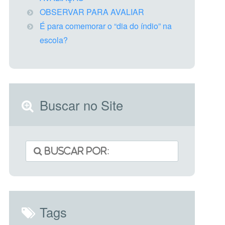
OBSERVAR PARA AVALIAR
É para comemorar o “dia do índio” na
escola?
Buscar no Site
Tags