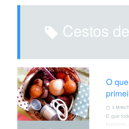
cestos d
O que
primei
3 MINU
E que tod
fazemos, 