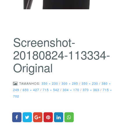
Screenshot-
20180824-113334-
Original
TAMANHOS:
350 × 230
/
300 × 295
/
350 × 230
/
380 ×
249
/
650 × 427
/
715 × 542
/
304 × 170
/
370 × 363
/
715 ×
702