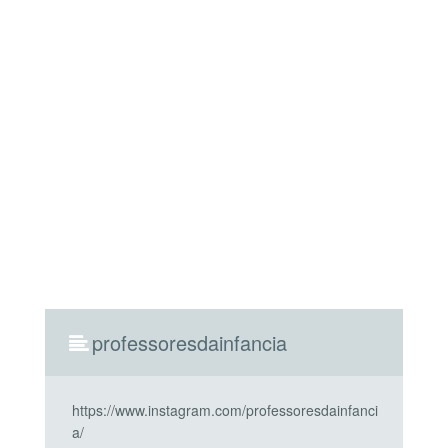
professoresdainfancia
https://www.instagram.com/professoresdainfanci
a/