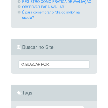
REGISTRO COMO PRÁTICA DE AVALIAÇÃO
OBSERVAR PARA AVALIAR
É para comemorar o “dia do índio” na
escola?
Buscar no Site
Tags