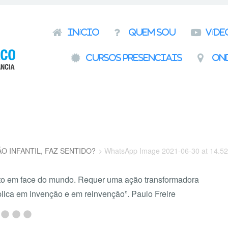
Pular para o conteúdo
Início
Quem Sou
Víde
Cursos presenciais
On
ÃO INFANTIL, FAZ SENTIDO?
WhatsApp Image 2021-06-30 at 14.52
ito em face do mundo. Requer uma ação transformadora
lica em invenção e em reinvenção”. Paulo Freire