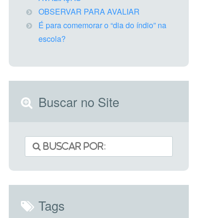
OBSERVAR PARA AVALIAR
É para comemorar o “dia do índio” na
escola?
Buscar no Site
Tags