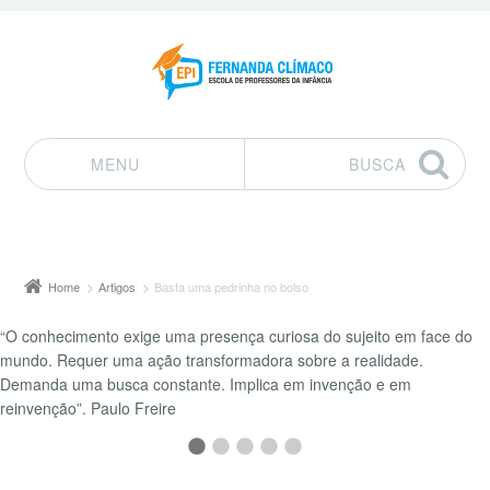
MENU
BUSCA
Pular para o conteúdo
Home
Artigos
Basta uma pedrinha no bolso
“O conhecimento exige uma presença curiosa do sujeito em face do
“Educação é a arma mais poderosa que você pode usar para mudar o
mundo. Requer uma ação transformadora sobre a realidade.
mundo.” Nelson Mandela
Demanda uma busca constante. Implica em invenção e em
reinvenção”. Paulo Freire