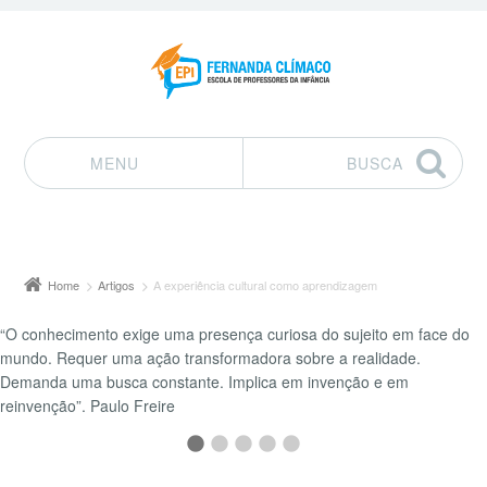
MENU
BUSCA
Pular para o conteúdo
Home
Artigos
A experiência cultural como aprendizagem
“O conhecimento exige uma presença curiosa do sujeito em face do
“Educação é a arma mais poderosa que você pode usar para mudar o
mundo. Requer uma ação transformadora sobre a realidade.
mundo.” Nelson Mandela
Demanda uma busca constante. Implica em invenção e em
reinvenção”. Paulo Freire