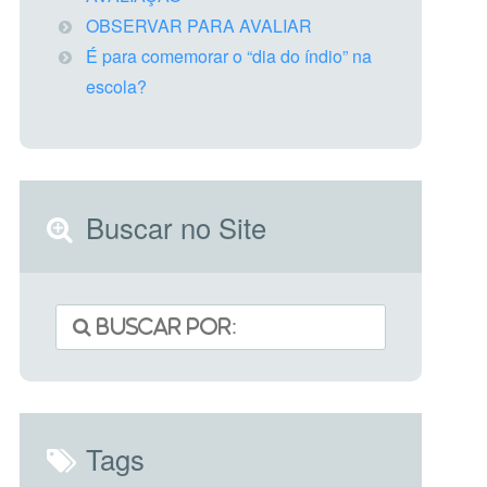
OBSERVAR PARA AVALIAR
É para comemorar o “dia do índio” na
escola?
Buscar no Site
Tags