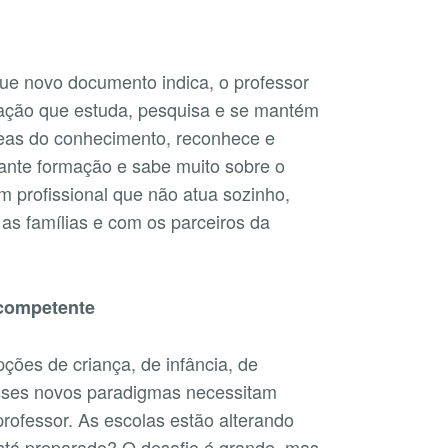
que novo documento indica, o professor
ucação que estuda, pesquisa e se mantém
reas do conhecimento, reconhece e
tante formação e sabe muito sobre o
m profissional que não atua sozinho,
as famílias e com os parceiros da
 competente
es de criança, de infância, de
esses novos paradigmas necessitam
ofessor. As escolas estão alterando
está preparado? O desafio é grande, mas