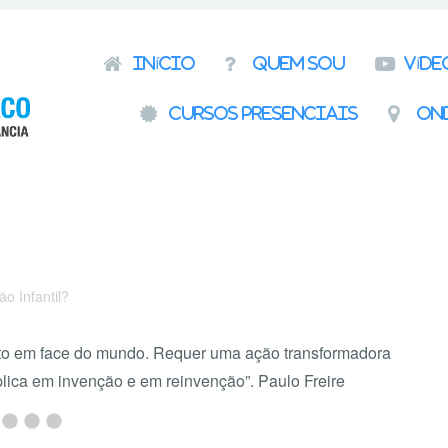
Pular para o conteúdo
Início
Quem Sou
Víde
Cursos presenciais
On
o Infantil?
ito em face do mundo. Requer uma ação transformadora
lica em invenção e em reinvenção”. Paulo Freire